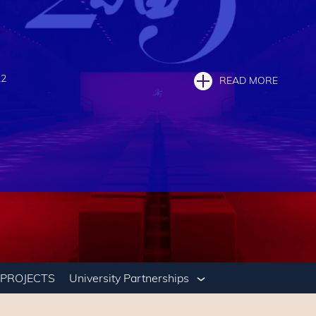
22
READ MORE
PROJECTS
University Partnerships